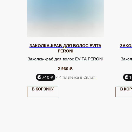
ЗАКОЛКА-КРАБ ДЛЯ ВОЛОС EVITA
ЗАКО
PERONI
Заколка-краб для волос EVITA PERONI
Закол
КАТАЛОГ
2 960
₽.
Серьги
Клипсы
740 ₽
× 4 платежа в Сплит
1
Кольца
Броши
ЮВЕЛИРНАЯ БИЖУТЕРИЯ
МИРОВЫХ БРЕНДОВ
Браслеты
Цепочки
В КОРЗИНУ
В КО
Колье
Аксессуары для волос
Подвески
Солнцезащитные очки
TELEGRAM
ВКОНТАКТЕ
PINTEREST
ИП Калайчук А.А
ИНН: 246200316268
Согласие об обработке персональных данных «Ян
© EQUIP 2025