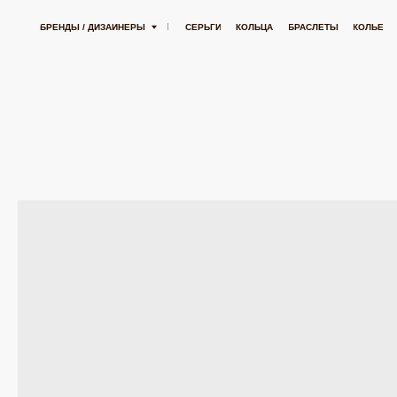
ТНАЯ ДОСТАВКА ОТ 15 000 РУБЛЕЙ
БЕСПЛАТНАЯ ДОСТАВКА ОТ 15 000 РУ
БРЕНДЫ / ДИЗАЙНЕРЫ
СЕРЬГИ
КОЛЬЦА
БРАСЛЕТЫ
КОЛЬЕ
ПОДВЕСК