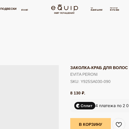
БЛЕЙ
БЕСПЛАТНАЯ ДОСТАВКА ОТ 15 000 РУБЛЕЙ
БЕСПЛАТНАЯ Д
⋯
О
КЛУБ
И
СЕРТИФИКАТ
П
ЕЩЕ
БРЕНДЕ
EQUIP
ЗАКОЛКА-КРАБ ДЛЯ ВОЛОС 
EVITA PERONI
SKU:
Y925SA030-090
8 130
₽.
4 платежа по 2 
Сплит
В КОРЗИНУ