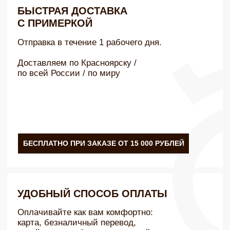
БЕСПЛАТНО ПРИ ЗАКАЗЕ ОТ 15 000 РУБЛЕЙ
УДОБНЫЙ СПОСОБ ОПЛАТЫ
Оплачивайте как вам комфортно:
карта, безналичный перевод,
эквайринг — в бутике или онлайн
ДОСТУПНА РАССРОЧКА: БЕЗ
ПРОЦЕНТОВ И ПЕРЕПЛАТ
ПОДАРОЧНЫЙ СЕРТИФИКАТ EQUIP
Подарок, с которым
невозможно ошибиться