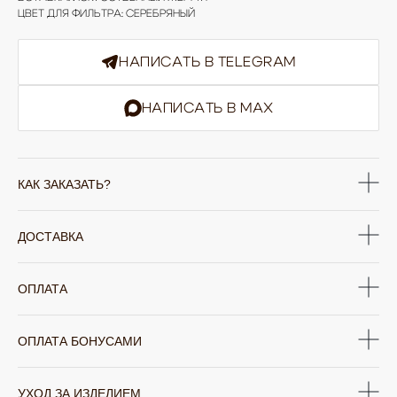
ЦВЕТ ДЛЯ ФИЛЬТРА: СЕРЕБРЯНЫЙ
НАПИСАТЬ В TELEGRAM
НАПИСАТЬ В MAX
КАК ЗАКАЗАТЬ?
ЮВЕЛИРНАЯ БИЖУТЕРИЯ
TELEGRAM
ВКОНТАКТЕ
PINTEREST
МИРОВЫХ БРЕНДОВ
ДОСТАВКА
КАТАЛОГ
ОПЛАТА
Серьги
Клипсы
Кольца
Броши
Браслеты
Цепочки
Колье
Аксессуары для волос
ОПЛАТА БОНУСАМИ
Подвески
Солнцезащитные очки
БРЕНДЫ / ДИЗАЙНЕРЫ
УХОД ЗА ИЗДЕЛИЕМ