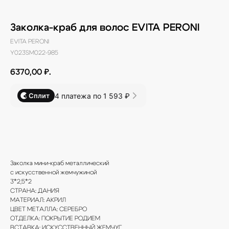
Заколка-краб для волос EVITA PERONI
EVITA PERONI
Y023SM022-985
6370,00
₽.
4 платежа по 1 593 ₽
Сплит
В КОРЗИНУ
Заколка мини-краб металлический
с искусственной жемчужиной
3*2,5*2
СТРАНА: ДАНИЯ
МАТЕРИАЛ: АКРИЛ
ЦВЕТ МЕТАЛЛА: СЕРЕБРО
ОТДЕЛКА: ПОКРЫТИЕ РОДИЕМ
ВСТАВКА: ИСКУССТВЕННЫЙ ЖЕМЧУГ