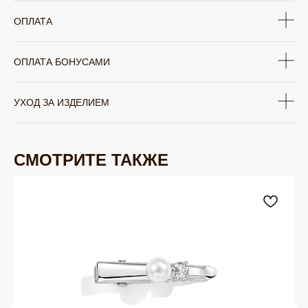
ОПЛАТА
ОПЛАТА БОНУСАМИ
УХОД ЗА ИЗДЕЛИЕМ
ЮВЕЛИРНАЯ БИЖУТЕРИЯ
TELEGRAM
ВКОНТАКТЕ
PINTEREST
МИРОВЫХ БРЕНДОВ
СМОТРИТЕ ТАКЖЕ
КАТАЛОГ
Серьги
Клипсы
Кольца
Броши
Браслеты
Цепочки
Колье
Аксессуары для волос
Подвески
Солнцезащитные очки
БРЕНДЫ / ДИЗАЙНЕРЫ
Dyrberg Kern
Nature Bijoux
Lamala & Lafea
Phillipe Ferrandis
Evita Peroni
Uno de 50