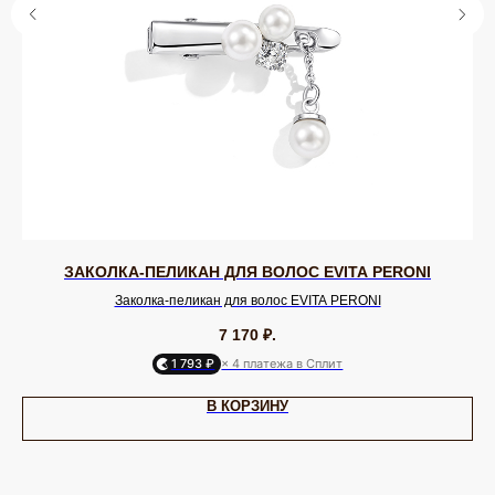
Rebecca
Uvelina
Celeste-G
Oliver Weber
Zsiska
Antura
Swarovski
Tulsi Italy
Vidda
Dansk
Shadis
ДЛЯ КЛИЕНТА
ОНЛАЙН-КОНСУЛЬТАЦИЯ
О бренде
Позвонить
Клуб EQUIP
WhatsApp
Доставка и оплата
Telegram
Подарочный сертификат
Max
Партнерам
VK
ЗАКОЛКА-ПЕЛИКАН ДЛЯ ВОЛОС EVITA PERONI
ИП Калайчук А.А
ИНН: 246200316268
Договор оферты
Заколка-пеликан для волос EVITA PERONI
ОГРНИП: 322246800154143
Политика конфиденциальности
7 170
₽.
Согласие на рекламную рассылку
Согласие на обработку персональных данных
1 793 ₽
× 4 платежа в Сплит
Согласие об обработке персональных данных «Яндекс Метрика»
В КОРЗИНУ
© EQUIP 2025
Разработка сайта