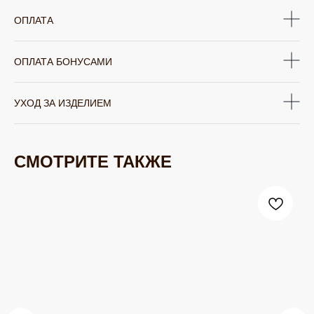
ОПЛАТА
ОПЛАТА БОНУСАМИ
УХОД ЗА ИЗДЕЛИЕМ
СМОТРИТЕ ТАКЖЕ
ЮВЕЛИРНАЯ БИЖУТЕРИЯ
TELEGRAM
ВКОНТАКТЕ
PINTEREST
МИРОВЫХ БРЕНДОВ
КАТАЛОГ
Серьги
Клипсы
Кольца
Броши
Браслеты
Цепочки