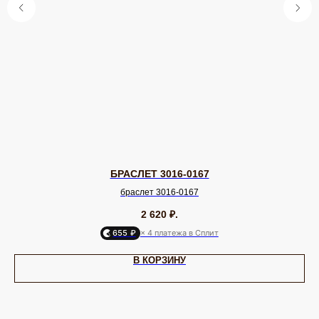
Колье
Аксессуары для волос
Подвески
Солнцезащитные очки
БРЕНДЫ / ДИЗАЙНЕРЫ
Dyrberg Kern
Nature Bijoux
Lamala & Lafea
Phillipe Ferrandis
Evita Peroni
Uno de 50
Rebecca
Uvelina
Celeste-G
Oliver Weber
Zsiska
Antura
Swarovski
Tulsi Italy
Vidda
Dansk
Shadis
ДЛЯ КЛИЕНТА
ОНЛАЙН-КОНСУЛЬТАЦИЯ
БРАСЛЕТ 3016-0167
О бренде
Позвонить
браслет 3016-0167
Клуб EQUIP
WhatsApp
Доставка и оплата
Telegram
2 620
₽.
Подарочный сертификат
Max
Партнерам
VK
655 ₽
× 4 платежа в Сплит
В КОРЗИНУ
ИП Калайчук А.А
ИНН: 246200316268
Договор оферты
ОГРНИП: 322246800154143
Политика конфиденциальности
Согласие на рекламную рассылку