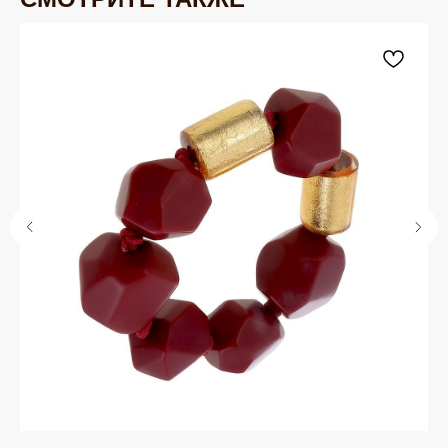
ЮВЕЛИРНАЯ БИЖУТЕРИЯ
TELEGRAM
ВКОНТАКТЕ
PINTEREST
МИРОВЫХ БРЕНДОВ
КАТАЛОГ
Серьги
Клипсы
Кольца
Броши
Браслеты
Цепочки
Колье
Аксессуары для волос
Подвески
Солнцезащитные очки
БРЕНДЫ / ДИЗАЙНЕРЫ
Dyrberg Kern
Nature Bijoux
Lamala & Lafea
Phillipe Ferrandis
Evita Peroni
Uno de 50
Rebecca
Uvelina
Celeste-G
Oliver Weber
Zsiska
Antura
Swarovski
Tulsi Italy
Vidda
Dansk
Shadis
ДЛЯ КЛИЕНТА
ОНЛАЙН-КОНСУЛЬТАЦИЯ
О бренде
Позвонить
Клуб EQUIP
WhatsApp
Доставка и оплата
Telegram