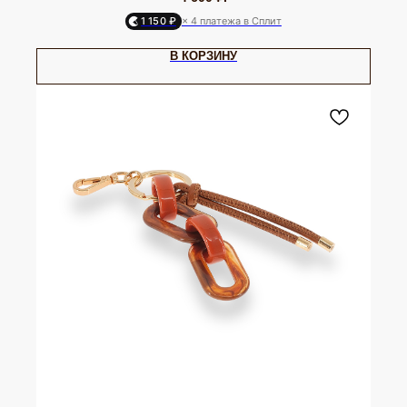
1 150 ₽
× 4 платежа в Сплит
В КОРЗИНУ
ЮВЕЛИРНАЯ БИЖУТЕРИЯ
TELEGRAM
ВКОНТАКТЕ
PINTEREST
МИРОВЫХ БРЕНДОВ
КАТАЛОГ
Серьги
Клипсы
Кольца
Броши
Браслеты
Цепочки
Колье
Аксессуары для волос
Подвески
Солнцезащитные очки
БРЕНДЫ / ДИЗАЙНЕРЫ
Dyrberg Kern
Nature Bijoux
Lamala & Lafea
Phillipe Ferrandis
Evita Peroni
Uno de 50