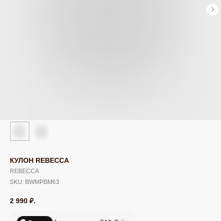
КУЛОН REBECCA
REBECCA
SKU:
BWMPBM63
2 990
₽.