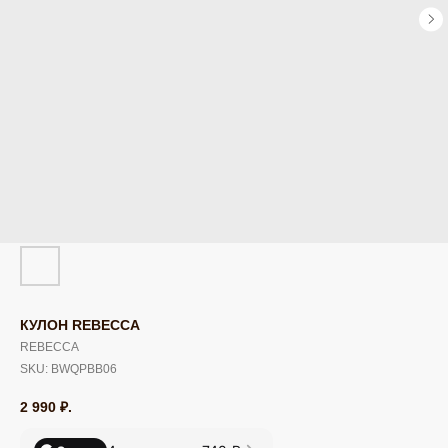
КУЛОН REBECCA
REBECCA
SKU:
BWQPBB06
2 990
₽.