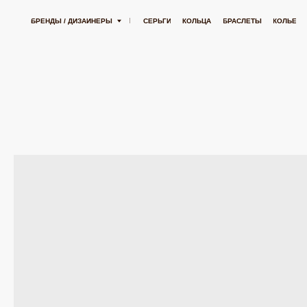
СПЛАТНАЯ ДОСТАВКА ОТ 15 000 РУБЛЕЙ
БЕСПЛАТНАЯ ДОСТАВКА ОТ 15 00
БРЕНДЫ / ДИЗАЙНЕРЫ
СЕРЬГИ
КОЛЬЦА
БРАСЛЕТЫ
КОЛЬЕ
ПОДВЕСК