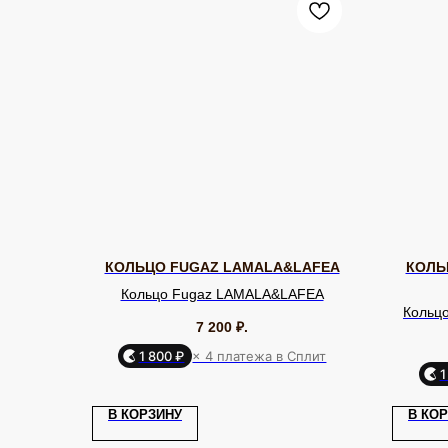
КОЛЬЦО FUGAZ LAMALA&LAFEA
КОЛЬ
Кольцо Fugaz LAMALA&LAFEA
Кольц
7 200
₽.
1 800 ₽
× 4 платежа в Сплит
1
КАТАЛОГ
Серьги
Клипсы
В КОРЗИНУ
В КО
Кольца
Броши
ЮВЕЛИРНАЯ БИЖУТЕРИЯ
МИРОВЫХ БРЕНДОВ
Браслеты
Цепочки