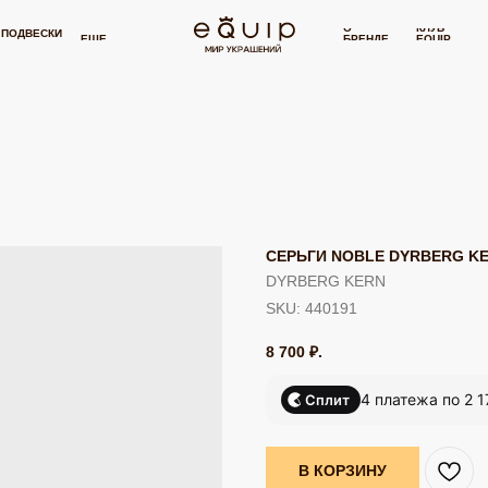
0 РУБЛЕЙ
БЕСПЛАТНАЯ ДОСТАВКА ОТ 15 000 РУБЛЕЙ
БЕСПЛАТН
⋯
О
КЛУБ
И
СЕРТИФИКАТ
П
ЕЩЕ
БРЕНДЕ
EQUIP
СЕРЬГИ NOBLE DYRBERG K
DYRBERG KERN
SKU:
440191
8 700
₽.
4 платежа по 2 1
Сплит
В КОРЗИНУ