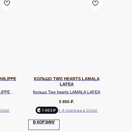
HILIPPE
КОЛЬЦО TWO HEARTS LAMALA
LAFEA
LIPPE
Кольцо Two hearts LAMALA LAFEA
5 850
₽.
Сплит
1 463 ₽
× 4 платежа в Сплит
Я КЛИЕНТА
ОНЛАЙН-КОНСУЛЬТАЦИЯ
ставка и оплата
Позвонить
В КОРЗИНУ
уб EQUIP
Telegram
бренде
WhatsApp