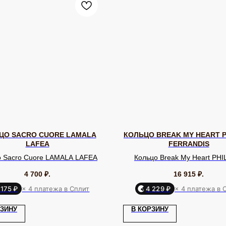
ЦО SACRO CUORE LAMALA
КОЛЬЦО BREAK MY HEART P
LAFEA
FERRANDIS
о Sacro Cuore LAMALA LAFEA
Кольцо Break My Heart PHI
FERRANDIS
4 700
₽.
16 915
₽.
 175 ₽
× 4 платежа в Сплит
4 229 ₽
× 4 платежа в 
БРЕНДЫ / ДИЗАЙНЕРЫ
ДЛ
Dyrberg Kern
Uvelina
Evita Peroni
До
РЗИНУ
В КОРЗИНУ
Phillipe
Lamala & Lafea
Oliver Weber
Кл
Ferrandis
Rebecca
Zsiska
Celeste-G
О 