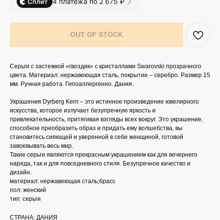
4 платежа по 2 675 ₽
Сплит
OUT OF STOCK
Серьги с застежкой «гвоздик» с кристаллами Swarovski прозрачного
цвета. Материал: нержавеющая сталь, покрытие – серебро. Размер 15
мм. Ручная работа. Гипоаллергенно. Дания.
Украшения Dyrberg Kern – это истинное произведение ювелирного
искусства, которое излучает безупречную яркость и
привлекательность, притягивая взгляды всех вокруг. Это украшение,
способное преобразить образ и придать ему волшебства, вы
становитесь сияющей и уверенной в себе женщиной, готовой
завоевывать весь мир.
Такие серьги являются прекрасным украшением как для вечернего
наряда, так и для повседневного стиля. Безупречное качество и
дизайн.
материал: нержавеющая сталь;брасс
пол: женский
тип: серьги
СТРАНА: ДАНИЯ