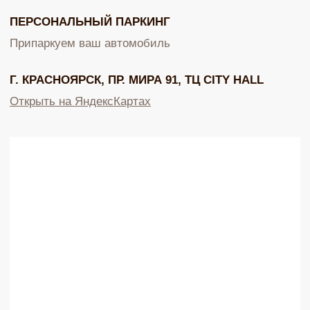
ДЛЯ КЛИЕНТА
ОНЛАЙН-КОНСУЛЬТАЦИЯ
О бренде
Позвонить
Клуб EQUIP
WhatsApp
Доставка и оплата
Telegram
Подарочный сертификат
Max
Партнерам
VK
ИП Калайчук А.А
ИНН: 246200316268
Договор оферты
ОГРНИП: 322246800154143
Политика конфиденциальности
Согласие на рекламную рассылку
Согласие на обработку персональных данных
Согласие об обработке персональных данных «Яндекс Метрика»
© EQUIP 2025
Разработка сайта