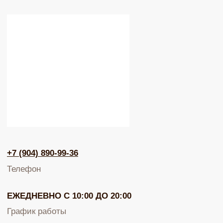
ЮВЕЛИРНАЯ БИЖУТЕРИЯ
TELEGRAM
ВКОНТАКТЕ
PINTEREST
МИРОВЫХ БРЕНДОВ
КАТАЛОГ
Серьги
Клипсы
Кольца
Броши
Браслеты
Цепочки
Колье
Аксессуары для волос
Подвески
Солнцезащитные очки
БРЕНДЫ / ДИЗАЙНЕРЫ
Dyrberg Kern
Nature Bijoux
Lamala & Lafea
Phillipe Ferrandis
Evita Peroni
Uno de 50
Rebecca
Uvelina
Celeste-G
Oliver Weber
Zsiska
Antura
Swarovski
Tulsi Italy
Vidda
Dansk
Shadis