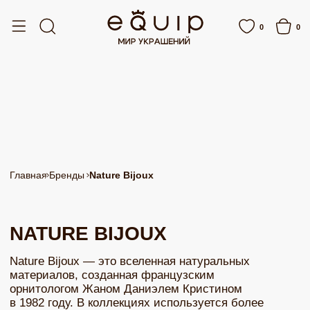
Я ДОСТАВКА ОТ 15 000 РУБЛЕЙ
БЕСПЛАТНАЯ ДОСТАВКА ОТ 15 000 РУБЛЕ
0
0
Главная
Бренды
Nature Bijoux
NATURE BIJOUX
Nature Bijoux — это вселенная натуральных
материалов, созданная французским
орнитологом Жаном Даниэлем Кристином
в 1982 году. В коллекциях используется более
1200 материалов: от бирюзы и жемчуга
до экзотических семян и рыбьей кожи. Каждое
украшение уникально и создается вручную
ПОДРОБНЕЕ О БРЕНДЕ