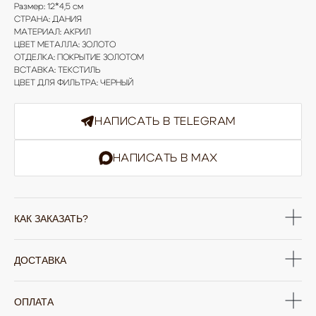
Размер: 12*4,5 см
СТРАНА: ДАНИЯ
МАТЕРИАЛ: АКРИЛ
ЦВЕТ МЕТАЛЛА: ЗОЛОТО
ОТДЕЛКА: ПОКРЫТИЕ ЗОЛОТОМ
ВСТАВКА: ТЕКСТИЛЬ
ЦВЕТ ДЛЯ ФИЛЬТРА: ЧЕРНЫЙ
НАПИСАТЬ В TELEGRAM
НАПИСАТЬ В MAX
КАК ЗАКАЗАТЬ?
ЮВЕЛИРНАЯ БИЖУТЕРИЯ
TELEGRAM
ВКОНТАКТЕ
PINTEREST
МИРОВЫХ БРЕНДОВ
ДОСТАВКА
КАТАЛОГ
Серьги
Клипсы
Кольца
Броши
ОПЛАТА
Браслеты
Цепочки