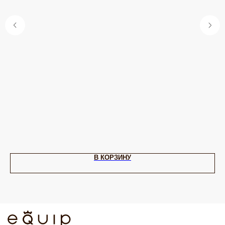
Swarovski
Tulsi Italy
Vidda
Dansk
Shadis
ДЛЯ КЛИЕНТА
ОНЛАЙН-КОНСУЛЬТАЦИЯ
О бренде
Позвонить
Клуб EQUIP
WhatsApp
Доставка и оплата
Telegram
Подарочный сертификат
Max
Партнерам
VK
ИП Калайчук А.А
ИНН: 246200316268
Договор оферты
ОГРНИП: 322246800154143
Политика конфиденциальности
Согласие на рекламную рассылку
Согласие на обработку персональных данных
Согласие об обработке персональных данных «Яндекс Метрика»
В КОРЗИНУ
© EQUIP 2025
Разработка сайта