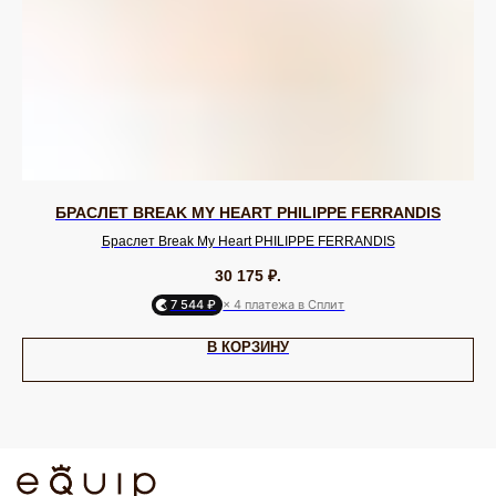
Swarovski
Tulsi Italy
Vidda
Dansk
Shadis
ДЛЯ КЛИЕНТА
ОНЛАЙН-КОНСУЛЬТАЦИЯ
О бренде
Позвонить
Клуб EQUIP
WhatsApp
Доставка и оплата
Telegram
Подарочный сертификат
Max
Партнерам
VK
БРАСЛЕТ BREAK MY HEART PHILIPPE FERRANDIS
ИП Калайчук А.А
Браслет Break My Heart PHILIPPE FERRANDIS
ИНН: 246200316268
Договор оферты
ОГРНИП: 322246800154143
Политика конфиденциальности
30 175
₽.
Согласие на рекламную рассылку
7 544 ₽
× 4 платежа в Сплит
Согласие на обработку персональных данных
Согласие об обработке персональных данных «Яндекс Метрика»
В КОРЗИНУ
© EQUIP 2025
Разработка сайта