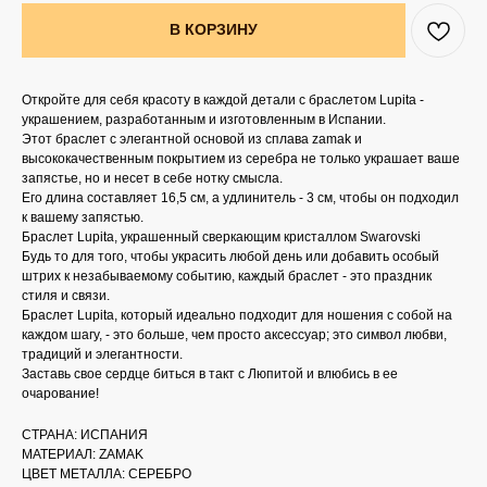
В КОРЗИНУ
Откройте для себя красоту в каждой детали с браслетом Lupita -
украшением, разработанным и изготовленным в Испании.
Этот браслет с элегантной основой из сплава zamak и
высококачественным покрытием из серебра не только украшает ваше
запястье, но и несет в себе нотку смысла.
Его длина составляет 16,5 см, а удлинитель - 3 см, чтобы он подходил
к вашему запястью.
Браслет Lupita, украшенный сверкающим кристаллом Swarovski
Будь то для того, чтобы украсить любой день или добавить особый
штрих к незабываемому событию, каждый браслет - это праздник
стиля и связи.
Браслет Lupita, который идеально подходит для ношения с собой на
каждом шагу, - это больше, чем просто аксессуар; это символ любви,
традиций и элегантности.
Заставь свое сердце биться в такт с Люпитой и влюбись в ее
очарование!
СТРАНА: ИСПАНИЯ
МАТЕРИАЛ: ZAMAK
ЦВЕТ МЕТАЛЛА: СЕРЕБРО