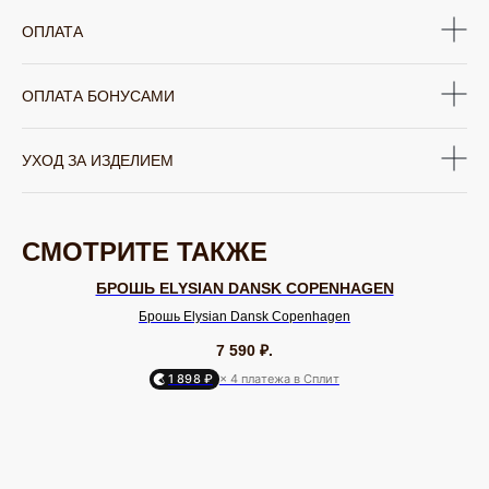
ОПЛАТА
ОПЛАТА БОНУСАМИ
УХОД ЗА ИЗДЕЛИЕМ
СМОТРИТЕ ТАКЖЕ
БРОШЬ ELYSIAN DANSK COPENHAGEN
Брошь Elysian Dansk Copenhagen
7 590
₽.
ЮВЕЛИРНАЯ БИЖУТЕРИЯ
TELEGRAM
ВКОНТАКТЕ
PINTEREST
МИРОВЫХ БРЕНДОВ
1 898 ₽
× 4 платежа в Сплит
КАТАЛОГ
Серьги
Клипсы
Кольца
Броши
Браслеты
Цепочки