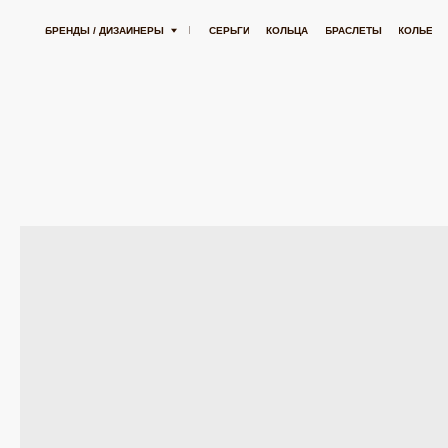
ПЛАТНАЯ ДОСТАВКА ОТ 15 000 РУБЛЕЙ
БЕСПЛАТНАЯ ДОСТАВКА ОТ 15 000
БРЕНДЫ / ДИЗАЙНЕРЫ
СЕРЬГИ
КОЛЬЦА
БРАСЛЕТЫ
КОЛЬЕ
ПОДВЕСК