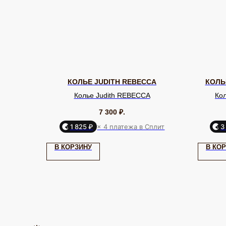
КОЛЬЕ JUDITH REBECCA
КОЛЬЕ
Колье Judith REBECCA
Кол
7 300
₽.
1 825 ₽
× 4 платежа в Сплит
3
КАТАЛОГ
Серьги
Клипсы
В КОРЗИНУ
В КО
Кольца
Броши
ЮВЕЛИРНАЯ БИЖУТЕРИЯ
МИРОВЫХ БРЕНДОВ
Браслеты
Цепочки
Колье
Аксессуары для волос
Подвески
Солнцезащитные очки
TELEGRAM
ВКОНТАКТЕ
PINTEREST