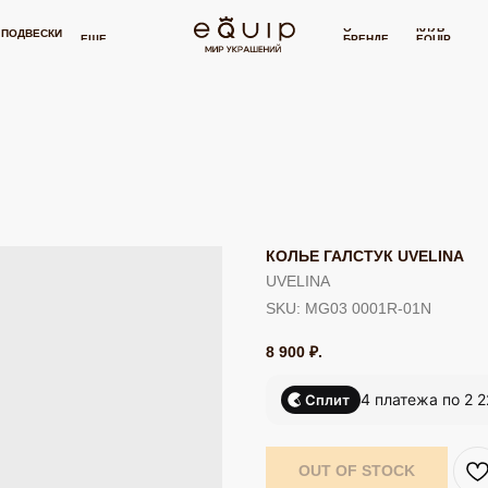
 РУБЛЕЙ
БЕСПЛАТНАЯ ДОСТАВКА ОТ 15 000 РУБЛЕЙ
БЕСПЛАТН
⋯
О
КЛУБ
И
СЕРТИФИКАТ
П
ЕЩЕ
БРЕНДЕ
EQUIP
КОЛЬЕ ГАЛСТУК UVELINA
UVELINA
SKU:
MG03 0001R-01N
8 900
₽.
4 платежа по 2 2
Сплит
OUT OF STOCK