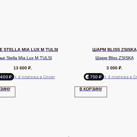
 STELLA MIA LUX M TULSI
ШАРМ BLISS ZSISKA
ье Stella Mia Lux M TULSI
Шарм Bliss ZSISKA
13 600
₽.
3 000
₽.
 400 ₽
× 4 платежа в Сплит
750 ₽
× 4 платежа в С
БРЕНДЫ / ДИЗАЙНЕРЫ
ДЛ
Dyrberg Kern
Uvelina
Evita Peroni
До
РЗИНУ
В КОРЗИНУ
Phillipe
Lamala & Lafea
Oliver Weber
Кл
Ferrandis
Rebecca
Zsiska
Celeste-G
О 
Nature Bijoux
Uno de 50
Tulsi Italy
По
Swarovski
Antura
Vidda
Па
Dansk
Shadis