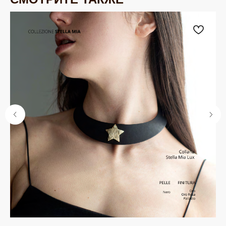
ЮВЕЛИРНАЯ БИЖУТЕРИЯ
TELEGRAM
ВКОНТАКТЕ
PINTEREST
МИРОВЫХ БРЕНДОВ
КАТАЛОГ
Серьги
Клипсы
Кольца
Броши
Браслеты
Цепочки
Колье
Аксессуары для волос
Подвески
Солнцезащитные очки
БРЕНДЫ / ДИЗАЙНЕРЫ
Dyrberg Kern
Nature Bijoux
Lamala & Lafea
Phillipe Ferrandis
Evita Peroni
Uno de 50
Rebecca
Uvelina
Celeste-G
Oliver Weber
Zsiska
Antura
Swarovski
Tulsi Italy
Vidda
Dansk
Shadis
ДЛЯ КЛИЕНТА
ОНЛАЙН-КОНСУЛЬТАЦИЯ
О бренде
Позвонить
Клуб EQUIP
WhatsApp
Доставка и оплата
Telegram