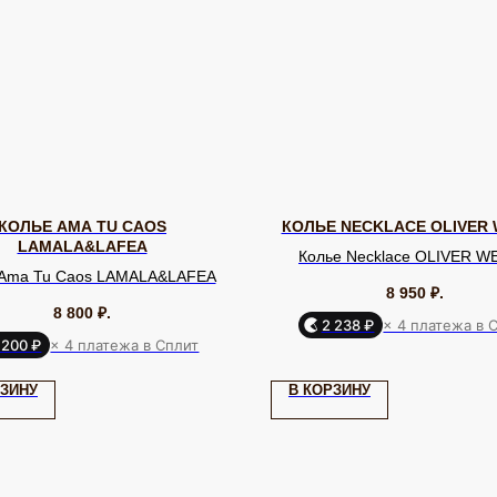
КОЛЬЕ AMA TU CAOS
КОЛЬЕ NECKLACE OLIVER
LAMALA&LAFEA
Колье Necklace OLIVER W
 Ama Tu Caos LAMALA&LAFEA
8 950
₽.
8 800
₽.
2 238 ₽
× 4 платежа в 
 200 ₽
× 4 платежа в Сплит
БРЕНДЫ / ДИЗАЙНЕРЫ
ДЛ
Dyrberg Kern
Uvelina
Evita Peroni
До
РЗИНУ
В КОРЗИНУ
Phillipe
Lamala & Lafea
Oliver Weber
Кл
Ferrandis
Rebecca
Zsiska
Celeste-G
О 
Nature Bijoux
Uno de 50
Tulsi Italy
По
Swarovski
Antura
Vidda
Па
Dansk
Shadis