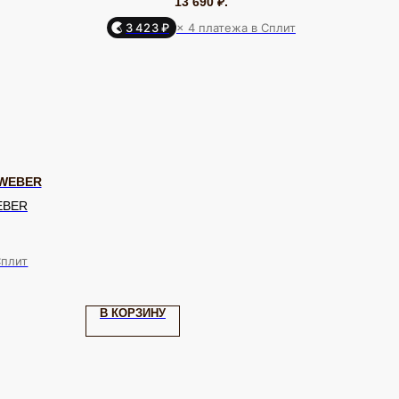
13 690
₽.
3 423 ₽
× 4 платежа в Сплит
 WEBER
EBER
Сплит
Я КЛИЕНТА
ОНЛАЙН-КОНСУЛЬТАЦИЯ
ставка и оплата
Позвонить
В КОРЗИНУ
уб EQUIP
Telegram
бренде
WhatsApp
дарочный сертификат
Max
ртнерам
VK