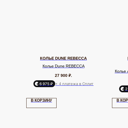
КОЛЬЕ DUNE REBECCA
Колье Dune REBECCA
Колье
27 900
₽.
6 975 ₽
× 4 платежа в Сплит
2
КАТАЛОГ
Серьги
Клипсы
В КОРЗИНУ
В КО
Кольца
Броши
ЮВЕЛИРНАЯ БИЖУТЕРИЯ
МИРОВЫХ БРЕНДОВ
Браслеты
Цепочки
Колье
Аксессуары для волос
Подвески
Солнцезащитные очки
TELEGRAM
ВКОНТАКТЕ
PINTEREST