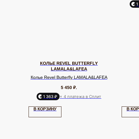
1
КОЛЬЕ REVEL BUTTERFLY
LAMALA&LAFEA
Колье Revel Butterfly LAMALA&LAFEA
5 450
₽.
1 363 ₽
× 4 платежа в Сплит
КАТАЛОГ
Серьги
Клипсы
В КОРЗИНУ
В КО
Кольца
Броши
ЮВЕЛИРНАЯ БИЖУТЕРИЯ
МИРОВЫХ БРЕНДОВ
Браслеты
Цепочки
Колье
Аксессуары для волос
Подвески
Солнцезащитные очки
TELEGRAM
ВКОНТАКТЕ
PINTEREST