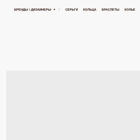
000 РУБЛЕЙ
БЕСПЛАТНАЯ ДОСТАВКА ОТ 15 000 РУБЛЕЙ
БЕСПЛА
БРЕНДЫ / ДИЗАЙНЕРЫ
СЕРЬГИ
КОЛЬЦА
БРАСЛЕТЫ
КОЛЬЕ
ПОДВЕСК