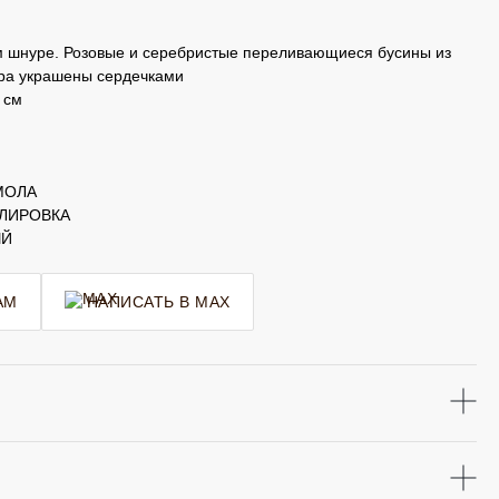
м шнуре. Розовые и серебристые переливающиеся бусины из
ра украшены сердечками
 см
МОЛА
УЛИРОВКА
ЫЙ
AM
НАПИСАТЬ В MAX