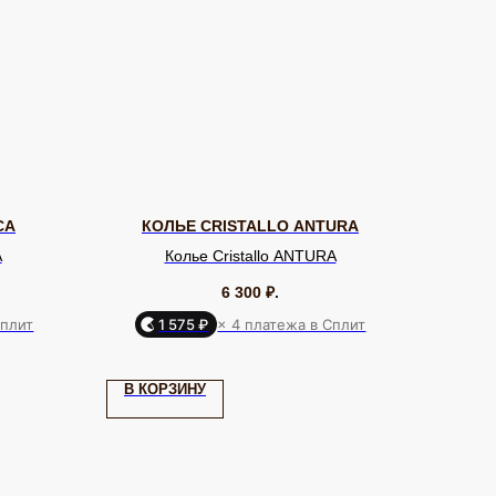
CA
КОЛЬЕ CRISTALLO ANTURA
A
Колье Cristallo ANTURA
6 300
₽.
Сплит
1 575 ₽
× 4 платежа в Сплит
Я КЛИЕНТА
ОНЛАЙН-КОНСУЛЬТАЦИЯ
ставка и оплата
Позвонить
В КОРЗИНУ
уб EQUIP
Telegram
бренде
WhatsApp
дарочный сертификат
Max
ртнерам
VK