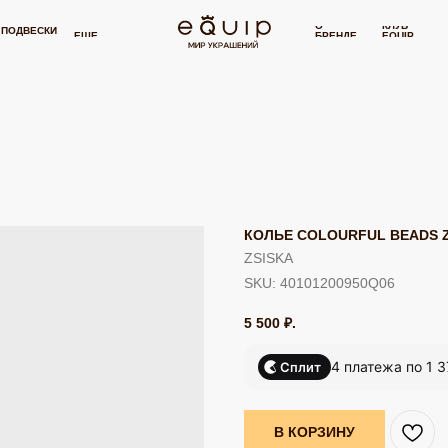
ТНАЯ ДОСТАВКА ОТ 15 000 РУБЛЕЙ
БЕСПЛАТНАЯ ДОСТАВКА ОТ 15 000 РУ
⋯
О
КЛУБ
И
СЕРТИФИКАТ
П
ЕЩЕ
БРЕНДЕ
EQUIP
КОЛЬЕ COLOURFUL BEADS 
ZSISKA
SKU:
40101200950Q06
5 500
₽.
4 платежа по 1 3
Сплит
В КОРЗИНУ