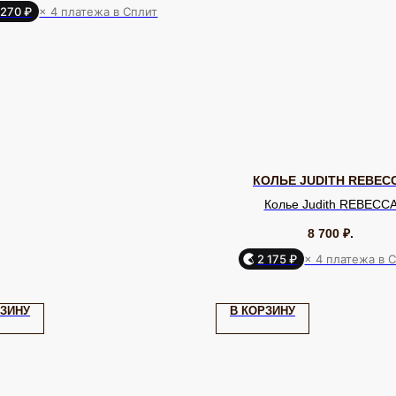
 270 ₽
× 4 платежа в Сплит
КОЛЬЕ JUDITH REBEC
Колье Judith REBECC
8 700
₽.
2 175 ₽
× 4 платежа в 
БРЕНДЫ / ДИЗАЙНЕРЫ
ДЛ
Dyrberg Kern
Uvelina
Evita Peroni
До
РЗИНУ
В КОРЗИНУ
Phillipe
Lamala & Lafea
Oliver Weber
Кл
Ferrandis
Rebecca
Zsiska
Celeste-G
О 
Nature Bijoux
Uno de 50
Tulsi Italy
По
Swarovski
Antura
Vidda
Па
Dansk
Shadis