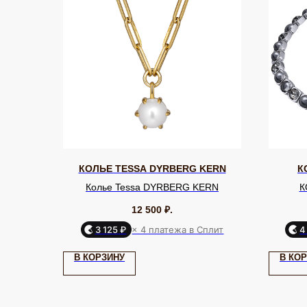
КОЛЬЕ TESSA DYRBERG KERN
К
Колье Tessa DYRBERG KERN
К
12 500
₽.
3 125 ₽
× 4 платежа в Сплит
4
КАТАЛОГ
Серьги
Клипсы
В КОРЗИНУ
В КО
Кольца
Броши
ЮВЕЛИРНАЯ БИЖУТЕРИЯ
МИРОВЫХ БРЕНДОВ
Браслеты
Цепочки
Колье
Аксессуары для волос
Подвески
Солнцезащитные очки