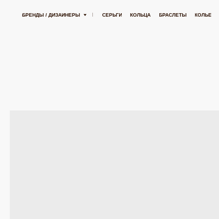
СТАВКА ОТ 15 000 РУБЛЕЙ
БЕСПЛАТНАЯ ДОСТАВКА ОТ 15 000 РУБЛЕЙ
БРЕНДЫ / ДИЗАЙНЕРЫ
СЕРЬГИ
КОЛЬЦА
БРАСЛЕТЫ
КОЛЬЕ
ПОДВЕСК