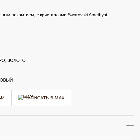
яным покрытием, с кристаллами Swarovski Amethyst
РО, ЗОЛОТО
ТОВЫЙ
AM
НАПИСАТЬ В MAX