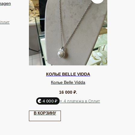
hagen
Сплит
КОЛЬЕ BELLE VIDDA
Колье Belle Vidda
16 000
₽.
4 000 ₽
× 4 платежа в Сплит
Я КЛИЕНТА
ОНЛАЙН-КОНСУЛЬТАЦИЯ
ставка и оплата
Позвонить
В КОРЗИНУ
уб EQUIP
Telegram
бренде
WhatsApp
дарочный сертификат
Max
ртнерам
VK