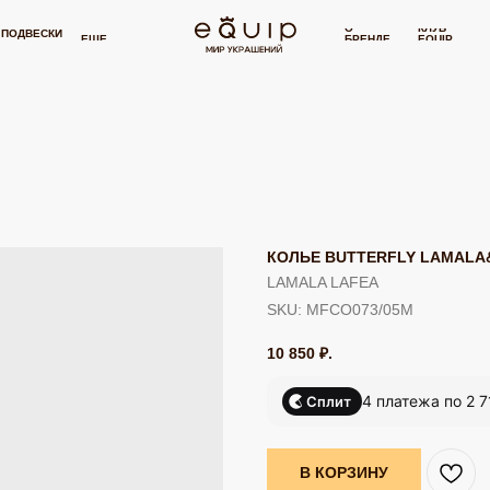
БЕСПЛАТНАЯ ДОСТАВКА ОТ 15 000 РУБЛЕЙ
БЕСПЛАТНАЯ ДОСТАВКА
⋯
О
КЛУБ
И
СЕРТИФИКАТ
П
ЕЩЕ
БРЕНДЕ
EQUIP
КОЛЬЕ BUTTERFLY LAMALA
LAMALA LAFEA
SKU:
MFCO073/05M
10 850
₽.
4 платежа по 2 7
Сплит
В КОРЗИНУ