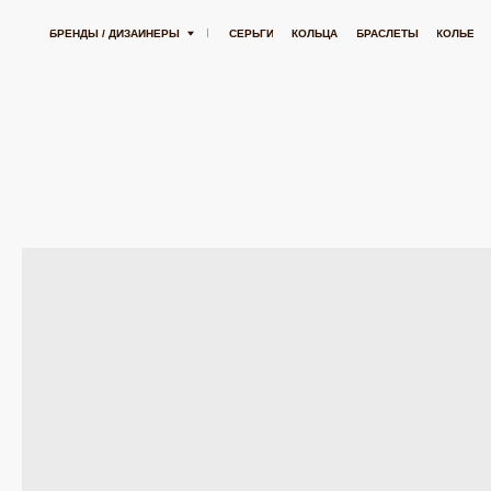
БЕСПЛАТНАЯ ДОСТАВКА ОТ 15 000 РУБЛЕЙ
БЕСПЛАТНАЯ ДОСТАВКА ОТ
БРЕНДЫ / ДИЗАЙНЕРЫ
СЕРЬГИ
КОЛЬЦА
БРАСЛЕТЫ
КОЛЬЕ
ПОДВЕСК