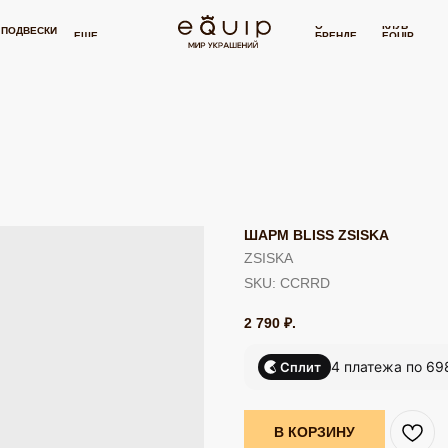
 15 000 РУБЛЕЙ
БЕСПЛАТНАЯ ДОСТАВКА ОТ 15 000 РУБЛЕЙ
БЕ
⋯
О
КЛУБ
И
СЕРТИФИКАТ
П
ЕЩЕ
БРЕНДЕ
EQUIP
ШАРМ BLISS ZSISKA
ZSISKA
SKU:
CCRRD
2 790
₽.
4 платежа по 69
Сплит
В КОРЗИНУ