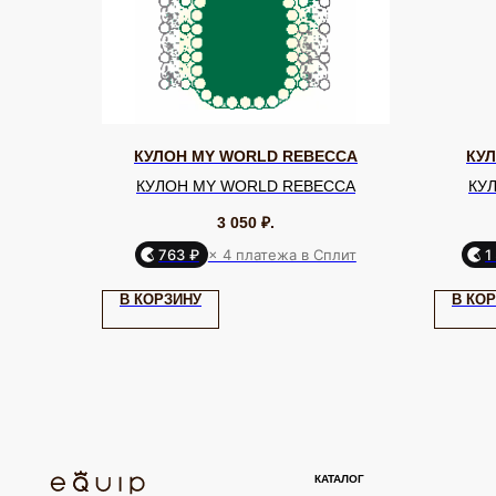
КУЛОН MY WORLD REBECCA
КУ
КУЛОН MY WORLD REBECCA
КУ
3 050
₽.
763 ₽
× 4 платежа в Сплит
1
КАТАЛОГ
В КОРЗИНУ
В КО
Серьги
Клипсы
Кольца
Броши
ЮВЕЛИРНАЯ БИЖУТЕРИЯ
МИРОВЫХ БРЕНДОВ
Браслеты
Цепочки
Колье
Аксессуары для волос
Подвески
Солнцезащитные очки
TELEGRAM
ВКОНТАКТЕ
PINTEREST
ИП Калайчук А.А
ИНН: 246200316268