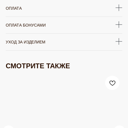
ОПЛАТА
ОПЛАТА БОНУСАМИ
УХОД ЗА ИЗДЕЛИЕМ
СМОТРИТЕ ТАКЖЕ
ЮВЕЛИРНАЯ БИЖУТЕРИЯ
TELEGRAM
ВКОНТАКТЕ
PINTEREST
МИРОВЫХ БРЕНДОВ
КАТАЛОГ
Серьги
Клипсы
Кольца
Броши
Браслеты
Цепочки