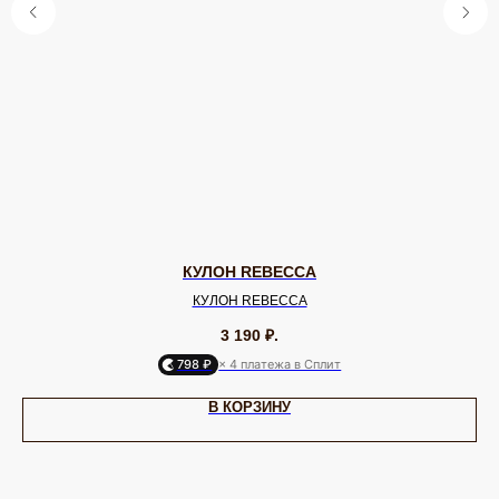
Колье
Аксессуары для волос
Подвески
Солнцезащитные очки
БРЕНДЫ / ДИЗАЙНЕРЫ
Dyrberg Kern
Nature Bijoux
Lamala & Lafea
Phillipe Ferrandis
Evita Peroni
Uno de 50
Rebecca
Uvelina
Celeste-G
Oliver Weber
Zsiska
Antura
Swarovski
Tulsi Italy
Vidda
Dansk
Shadis
ДЛЯ КЛИЕНТА
ОНЛАЙН-КОНСУЛЬТАЦИЯ
КУЛОН REBECCA
О бренде
Позвонить
КУЛОН REBECCA
Клуб EQUIP
WhatsApp
Доставка и оплата
Telegram
3 190
₽.
Подарочный сертификат
Max
Партнерам
VK
798 ₽
× 4 платежа в Сплит
В КОРЗИНУ
ИП Калайчук А.А
ИНН: 246200316268
Договор оферты
ОГРНИП: 322246800154143
Политика конфиденциальности
Согласие на рекламную рассылку