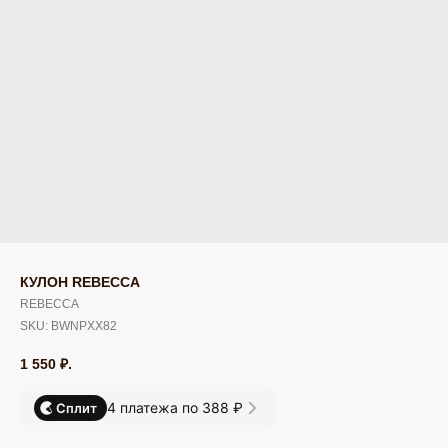
КУЛОН REBECCA
REBECCA
SKU:
BWNPXX82
1 550
₽.
4 платежа по 388 ₽
Сплит