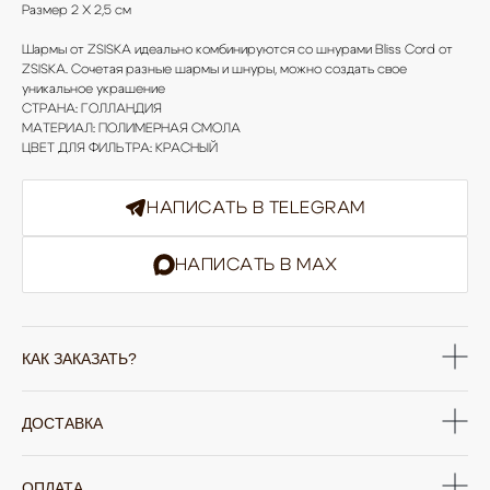
Размер 2 Х 2,5 см
Шармы от ZSISKA идеально комбинируются со шнурами Bliss Cord от
ZSISKA. Сочетая разные шармы и шнуры, можно создать свое
уникальное украшение
СТРАНА: ГОЛЛАНДИЯ
МАТЕРИАЛ: ПОЛИМЕРНАЯ СМОЛА
ЦВЕТ ДЛЯ ФИЛЬТРА: КРАСНЫЙ
НАПИСАТЬ В TELEGRAM
НАПИСАТЬ В MAX
КАК ЗАКАЗАТЬ?
ЮВЕЛИРНАЯ БИЖУТЕРИЯ
TELEGRAM
ВКОНТАКТЕ
PINTEREST
МИРОВЫХ БРЕНДОВ
ДОСТАВКА
КАТАЛОГ
Серьги
Клипсы
Кольца
Броши
ОПЛАТА
Браслеты
Цепочки