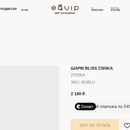
 ДОСТАВКА ОТ 15 000 РУБЛЕЙ
БЕСПЛАТНАЯ ДОСТАВКА ОТ 15 000 РУБЛЕЙ
⋯
О
КЛУБ
И
СЕРТИФИКАТ
П
ЕЩЕ
БРЕНДЕ
EQUIP
ШАРМ BLISS ZSISKA
ZSISKA
SKU:
BGBLU
2 180
₽.
4 платежа по 54
Сплит
OUT OF STOCK