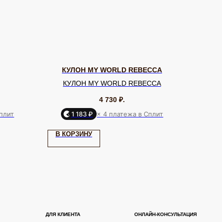
КУЛОН MY WORLD REBECCA
КУЛОН MY WORLD REBECCA
4 730
₽.
Сплит
1 183 ₽
× 4 платежа в Сплит
Я КЛИЕНТА
ОНЛАЙН-КОНСУЛЬТАЦИЯ
В КОРЗИНУ
ставка и оплата
Позвонить
уб EQUIP
Telegram
бренде
WhatsApp
дарочный сертификат
Max
ртнерам
VK