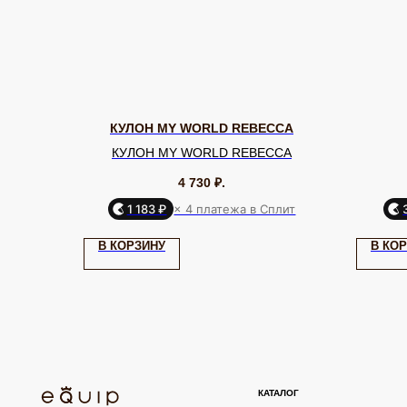
КУЛОН MY WORLD REBECCA
КУЛОН MY WORLD REBECCA
4 730
₽.
1 183 ₽
× 4 платежа в Сплит
КАТАЛОГ
В КОРЗИНУ
В КО
Серьги
Клипсы
Кольца
Броши
ЮВЕЛИРНАЯ БИЖУТЕРИЯ
МИРОВЫХ БРЕНДОВ
Браслеты
Цепочки
Колье
Аксессуары для волос
Подвески
Солнцезащитные очки
TELEGRAM
ВКОНТАКТЕ
PINTEREST
ИП Калайчук А.А
ИНН: 246200316268