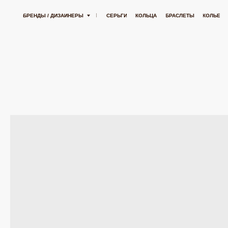
УБЛЕЙ
БЕСПЛАТНАЯ ДОСТАВКА ОТ 15 000 РУБЛЕЙ
БЕСПЛАТНАЯ
БРЕНДЫ / ДИЗАЙНЕРЫ
СЕРЬГИ
КОЛЬЦА
БРАСЛЕТЫ
КОЛЬЕ
ПОДВЕСК