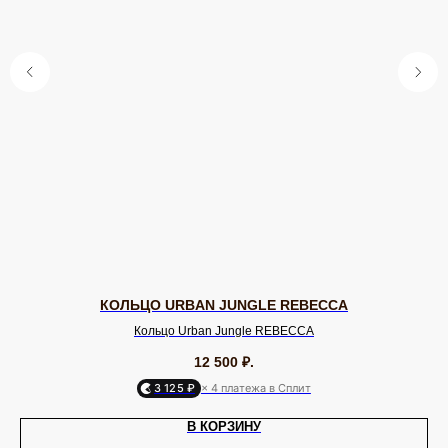
Серьги
Клипсы
Кольца
Броши
Браслеты
Цепочки
Колье
Аксессуары для волос
Подвески
Солнцезащитные очки
БРЕНДЫ / ДИЗАЙНЕРЫ
Dyrberg Kern
Nature Bijoux
Lamala & Lafea
Phillipe Ferrandis
Evita Peroni
Uno de 50
Rebecca
Uvelina
Celeste-G
Oliver Weber
Zsiska
Antura
Swarovski
Tulsi Italy
Vidda
Dansk
Shadis
ДЛЯ КЛИЕНТА
ОНЛАЙН-КОНСУЛЬТАЦИЯ
О бренде
Позвонить
КОЛЬЦО URBAN JUNGLE REBECCA
Клуб EQUIP
WhatsApp
Кольцо Urban Jungle REBECCA
Доставка и оплата
Telegram
Подарочный сертификат
Max
12 500
₽.
Партнерам
VK
3 125 ₽
× 4 платежа в Сплит
ИП Калайчук А.А
В КОРЗИНУ
ИНН: 246200316268
Договор оферты