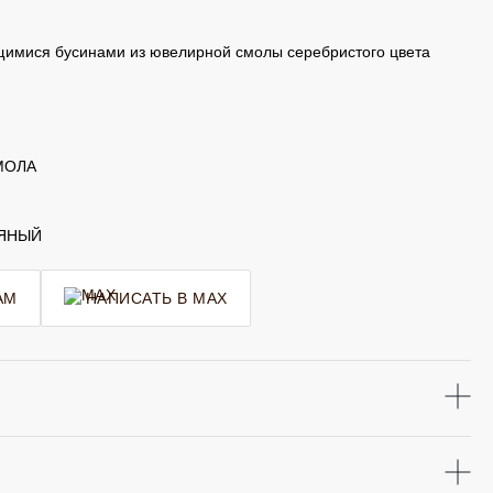
щимися бусинами из ювелирной смолы серебристого цвета
МОЛА
РЯНЫЙ
AM
НАПИСАТЬ В MAX