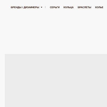
БЕСПЛАТНАЯ ДОСТАВКА ОТ 15 000 РУБЛЕЙ
БЕСПЛАТНАЯ ДОСТАВКА ОТ 15
БРЕНДЫ / ДИЗАЙНЕРЫ
СЕРЬГИ
КОЛЬЦА
БРАСЛЕТЫ
КОЛЬЕ
ПОДВЕСК