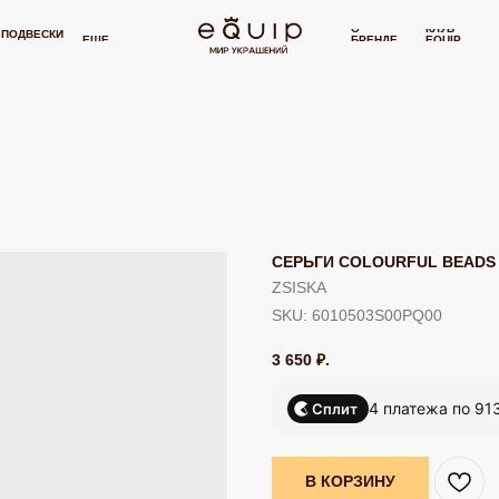
 000 РУБЛЕЙ
БЕСПЛАТНАЯ ДОСТАВКА ОТ 15 000 РУБЛЕЙ
БЕСП
⋯
О
КЛУБ
И
СЕРТИФИКАТ
П
ЕЩЕ
БРЕНДЕ
EQUIP
СЕРЬГИ COLOURFUL BEADS 
ZSISKA
SKU:
6010503S00PQ00
3 650
₽.
4 платежа по 91
Сплит
В КОРЗИНУ