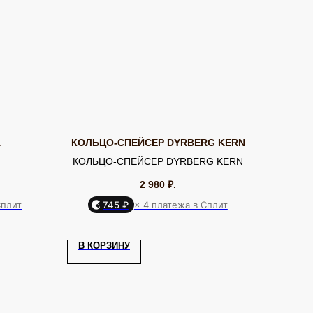
A
КОЛЬЦО-СПЕЙСЕР DYRBERG KERN
КОЛЬЦО-СПЕЙСЕР DYRBERG KERN
2 980
₽.
Сплит
745 ₽
× 4 платежа в Сплит
Я КЛИЕНТА
ОНЛАЙН-КОНСУЛЬТАЦИЯ
ставка и оплата
Позвонить
В КОРЗИНУ
уб EQUIP
Telegram
бренде
WhatsApp
дарочный сертификат
Max
ртнерам
VK