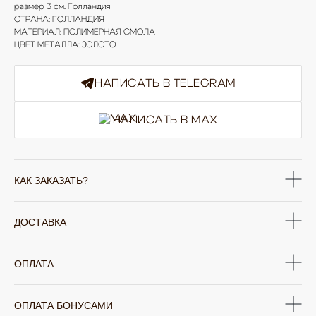
размер 3 см. Голландия
СТРАНА: ГОЛЛАНДИЯ
МАТЕРИАЛ: ПОЛИМЕРНАЯ СМОЛА
ЦВЕТ МЕТАЛЛА: ЗОЛОТО
НАПИСАТЬ В TELEGRAM
НАПИСАТЬ В MAX
КАК ЗАКАЗАТЬ?
ЮВЕЛИРНАЯ БИЖУТЕРИЯ
TELEGRAM
ВКОНТАКТЕ
PINTEREST
МИРОВЫХ БРЕНДОВ
ДОСТАВКА
КАТАЛОГ
Серьги
Клипсы
ОПЛАТА
Кольца
Броши
Браслеты
Цепочки
Колье
Аксессуары для волос
Подвески
Солнцезащитные очки
ОПЛАТА БОНУСАМИ