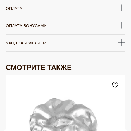
ОПЛАТА
ОПЛАТА БОНУСАМИ
УХОД ЗА ИЗДЕЛИЕМ
СМОТРИТЕ ТАКЖЕ
ЮВЕЛИРНАЯ БИЖУТЕРИЯ
TELEGRAM
ВКОНТАКТЕ
PINTEREST
МИРОВЫХ БРЕНДОВ
КАТАЛОГ
Серьги
Клипсы
Кольца
Броши
Браслеты
Цепочки