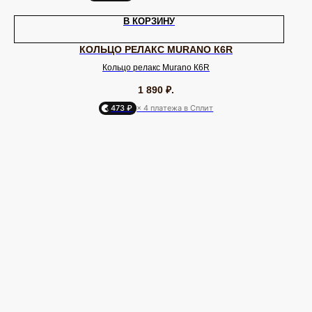
В КОРЗИНУ
КОЛЬЦО РЕЛАКС MURANO К6R
Кольцо релакс Murano К6R
1 890
₽.
473 ₽
× 4 платежа в Сплит