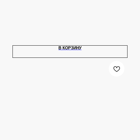
В КОРЗИНУ
ЮВЕЛИРНАЯ БИЖУТЕРИЯ
TELEGRAM
ВКОНТАКТЕ
PINTEREST
МИРОВЫХ БРЕНДОВ
КАТАЛОГ
Серьги
Клипсы
Кольца
Броши
Браслеты
Цепочки
Колье
Аксессуары для волос
Подвески
Солнцезащитные очки