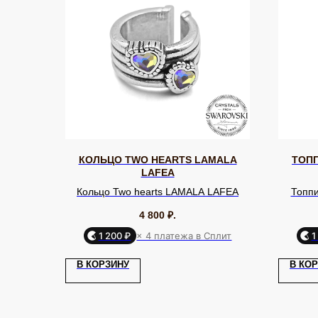
КОЛЬЦО TWO HEARTS LAMALA
ТОПП
LAFEA
Кольцо Two hearts LAMALA LAFEA
Топп
4 800
₽.
1 200 ₽
× 4 платежа в Сплит
1
КАТАЛОГ
Серьги
Клипсы
В КОРЗИНУ
В КО
Кольца
Броши
ЮВЕЛИРНАЯ БИЖУТЕРИЯ
МИРОВЫХ БРЕНДОВ
Браслеты
Цепочки
Колье
Аксессуары для волос
Подвески
Солнцезащитные очки