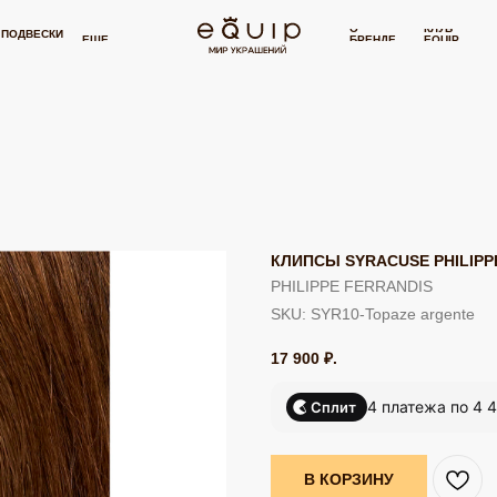
ВКА ОТ 15 000 РУБЛЕЙ
БЕСПЛАТНАЯ ДОСТАВКА ОТ 15 000 РУБЛЕЙ
⋯
О
КЛУБ
И
СЕРТИФИКАТ
П
ЕЩЕ
БРЕНДЕ
EQUIP
КЛИПСЫ SYRACUSE PHILIPP
PHILIPPE FERRANDIS
SKU:
SYR10-Topaze argente
17 900
₽.
4 платежа по 4 
Сплит
В КОРЗИНУ