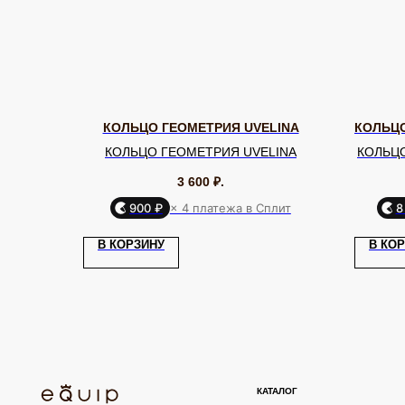
КОЛЬЦО ГЕОМЕТРИЯ UVELINA
КОЛЬЦО
КОЛЬЦО ГЕОМЕТРИЯ UVELINA
КОЛЬЦО
3 600
₽.
900 ₽
× 4 платежа в Сплит
8
КАТАЛОГ
В КОРЗИНУ
В КО
Серьги
Клипсы
Кольца
Броши
ЮВЕЛИРНАЯ БИЖУТЕРИЯ
МИРОВЫХ БРЕНДОВ
Браслеты
Цепочки
Колье
Аксессуары для волос
Подвески
Солнцезащитные очки
TELEGRAM
ВКОНТАКТЕ
PINTEREST
ИП Калайчук А.А
ИНН: 246200316268