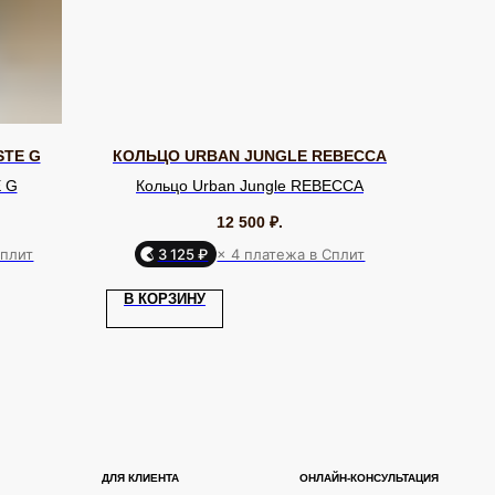
STE G
КОЛЬЦО URBAN JUNGLE REBECCA
E G
Кольцо Urban Jungle REBECCA
12 500
₽.
Сплит
3 125 ₽
× 4 платежа в Сплит
Я КЛИЕНТА
ОНЛАЙН-КОНСУЛЬТАЦИЯ
В КОРЗИНУ
ставка и оплата
Позвонить
уб EQUIP
Telegram
бренде
WhatsApp
дарочный сертификат
Max
ртнерам
VK