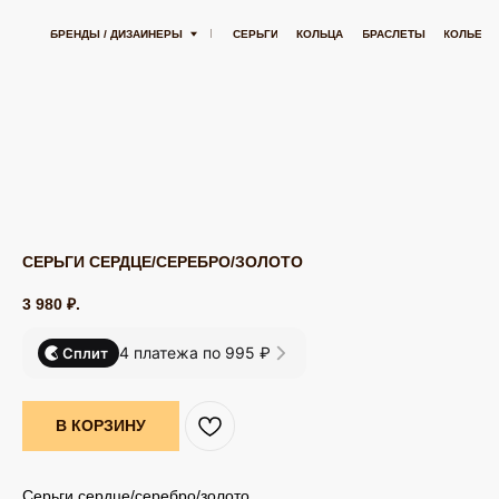
ЛЕЙ
БЕСПЛАТНАЯ ДОСТАВКА ОТ 15 000 РУБЛЕЙ
БЕСПЛАТНАЯ ДО
БРЕНДЫ / ДИЗАЙНЕРЫ
СЕРЬГИ
КОЛЬЦА
БРАСЛЕТЫ
КОЛЬЕ
ПОДВЕСК
СЕРЬГИ СЕРДЦЕ/СЕРЕБРО/ЗОЛОТО
3 980
₽.
4 платежа по 995 ₽
Сплит
В КОРЗИНУ
Серьги сердце/серебро/золото