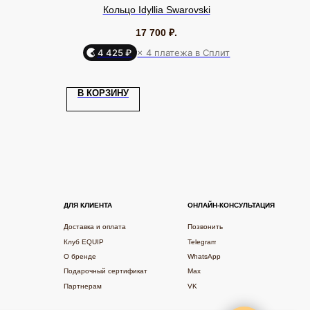
Кольцо Idyllia Swarovski
17 700
₽.
4 425 ₽
× 4 платежа в Сплит
Я КЛИЕНТА
ОНЛАЙН-КОНСУЛЬТАЦИЯ
В КОРЗИНУ
ставка и оплата
Позвонить
уб EQUIP
Telegram
бренде
WhatsApp
дарочный сертификат
Max
ртнерам
VK
фиденциальности
Разработка сайта