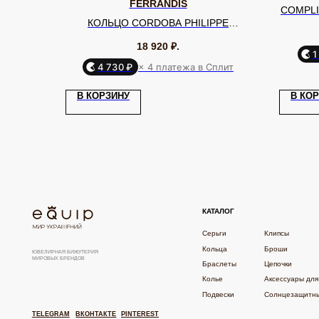
FERRANDIS
COMPLI
КОЛЬЦО CORDOBA PHILIPPE
FERRANDIS
18 920
₽.
1
4 730 ₽
× 4 платежа в Сплит
КАТАЛОГ
В КОРЗИНУ
В КО
Серьги
Клипсы
Кольца
Броши
ЮВЕЛИРНАЯ БИЖУТЕРИЯ
МИРОВЫХ БРЕНДОВ
Браслеты
Цепочки
Колье
Аксессуары для волос
Подвески
Солнцезащитные очки
TELEGRAM
ВКОНТАКТЕ
PINTEREST
ИП Калайчук А.А
ИНН: 246200316268
Согласие об обработке персональных данных «Ян
© EQUIP 2025