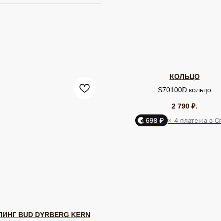
КОЛЬЦО
S70100D кольцо
2 790
₽.
698 ₽
× 4 платежа в С
ПИНГ BUD DYRBERG KERN