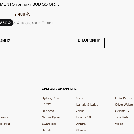
MENTS топпинг BUD SS GREY
351877
7 400
₽.
 850 ₽
× 4 платежа в Сплит
БРЕНДЫ / ДИЗАЙНЕРЫ
ДЛ
РЗИНУ
В КОРЗИНУ
Dyrberg Kern
Uvelina
Evita Peroni
До
Phillipe
Lamala & Lafea
Oliver Weber
Кл
Ferrandis
Rebecca
Zsiska
Celeste-G
О 
Nature Bijoux
Uno de 50
Tulsi Italy
По
Swarovski
Antura
Vidda
Па
Dansk
Shadis
ОГРНИП: 322246800154143
Согласие на рекламную рассылку
декс Метрика»
Согласие на обработку персональных данных
Политика кон
Договор оферты