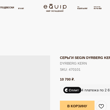
 000 РУБЛЕЙ
БЕСПЛАТНАЯ ДОСТАВКА ОТ 15 000 РУБЛЕЙ
БЕСПЛ
⋯
О
КЛУБ
И
СЕРТИФИКАТ
П
ЕЩЕ
БРЕНДЕ
EQUIP
СЕРЬГИ SEGIN DYRBERG KE
DYRBERG KERN
SKU:
470101
10 700
₽.
4 платежа по 2 
Сплит
В КОРЗИНУ