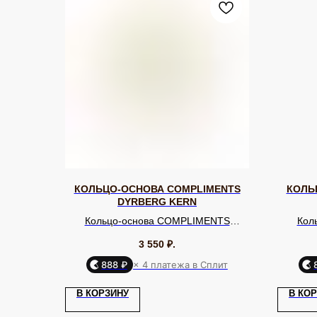
КОЛЬЦО-ОСНОВА COMPLIMENTS
КОЛЬ
DYRBERG KERN
Кольцо-основа COMPLIMENTS
Кол
DYRBERG KERN
3 550
₽.
888 ₽
× 4 платежа в Сплит
КАТАЛОГ
Серьги
Клипсы
В КОРЗИНУ
В КО
Кольца
Броши
ЮВЕЛИРНАЯ БИЖУТЕРИЯ
МИРОВЫХ БРЕНДОВ
Браслеты
Цепочки