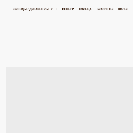
БЕСПЛАТНАЯ ДОСТАВКА ОТ 15 000 РУБЛЕЙ
БЕСПЛАТНАЯ ДОСТАВКА ОТ 15
БРЕНДЫ / ДИЗАЙНЕРЫ
СЕРЬГИ
КОЛЬЦА
БРАСЛЕТЫ
КОЛЬЕ
ПОДВЕСК