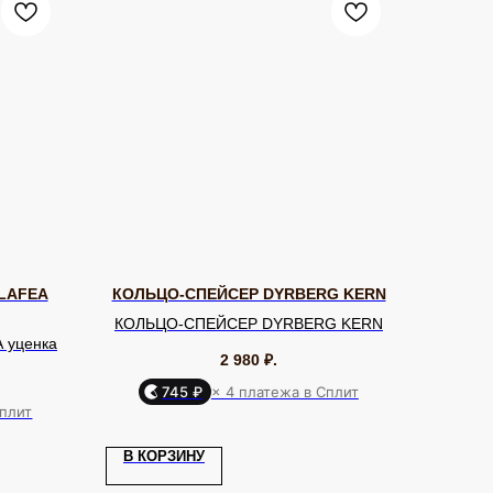
LAFEA
КОЛЬЦО-СПЕЙСЕР DYRBERG KERN
КОЛЬЦО-СПЕЙСЕР DYRBERG KERN
 уценка
2 980
₽.
745 ₽
× 4 платежа в Сплит
Сплит
Я КЛИЕНТА
ОНЛАЙН-КОНСУЛЬТАЦИЯ
ставка и оплата
Позвонить
В КОРЗИНУ
уб EQUIP
Telegram
бренде
WhatsApp