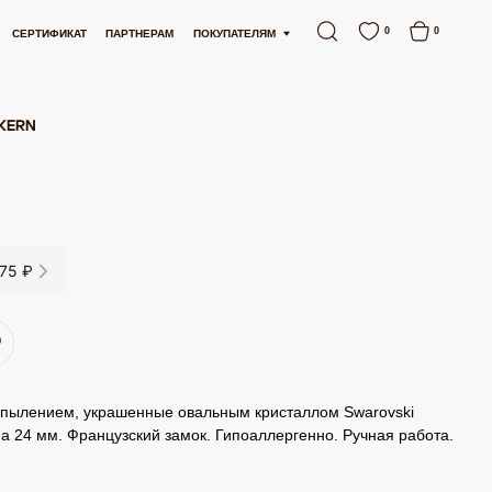
ТНАЯ ДОСТАВКА ОТ 15 000 РУБЛЕЙ
БЕСПЛАТНАЯ ДОСТАВКА ОТ 15 000 РУ
0
0
АРТНЕРАМ
ПОКУПАТЕЛЯМ
KERN
675 ₽
напылением, украшенные овальным кристаллом Swarovski
а 24 мм. Французский замок. Гипоаллергенно. Ручная работа.