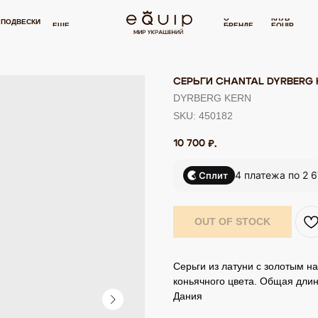
000 РУБЛЕЙ
БЕСПЛАТНАЯ ДОСТАВКА ОТ 15 000 РУБЛЕЙ
БЕСПЛА
⋯
О
КЛУБ
И
СЕРТИФИКАТ
П
ЕЩЕ
БРЕНДЕ
EQUIP
СЕРЬГИ CHANTAL DYRBERG 
DYRBERG KERN
SKU:
450182
10 700
₽.
4 платежа по 2 
Сплит
OUT OF STOCK
Серьги из латуни с золотым 
коньячного цвета. Общая длин
Дания