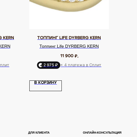
G KERN
ТОППИНГ LIFE DYRBERG KERN
 KERN
Топпинг Life DYRBERG KERN
11 900
₽.
Сплит
2 975 ₽
× 4 платежа в Сплит
Я КЛИЕНТА
ОНЛАЙН-КОНСУЛЬТАЦИЯ
В КОРЗИНУ
ставка и оплата
Позвонить
уб EQUIP
Telegram
бренде
WhatsApp
дарочный сертификат
Max
ртнерам
VK