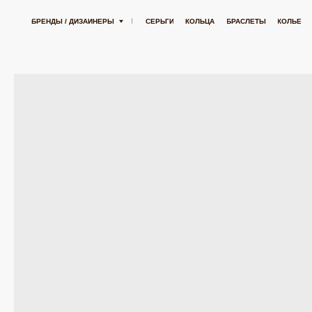
БЕСПЛАТНАЯ ДОСТАВКА ОТ 15 000 РУБЛЕЙ
БЕСПЛАТНАЯ ДОСТАВКА ОТ 15 
БРЕНДЫ / ДИЗАЙНЕРЫ
СЕРЬГИ
КОЛЬЦА
БРАСЛЕТЫ
КОЛЬЕ
ПОДВЕСК