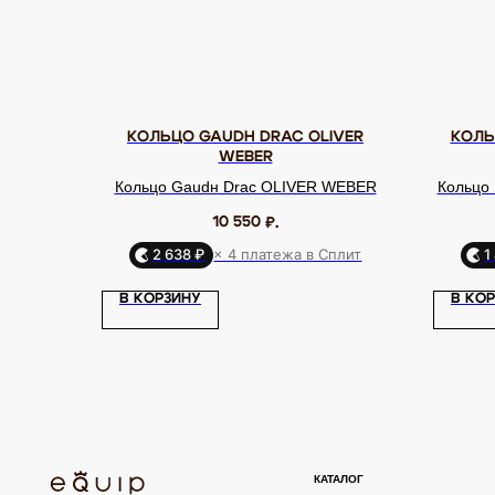
КОЛЬЦО GAUDН DRAC OLIVER
КОЛЬ
WEBER
Кольцо Gaudн Drac OLIVER WEBER
Кольцо
10 550
₽.
2 638 ₽
× 4 платежа в Сплит
1
КАТАЛОГ
В КОРЗИНУ
В КО
Серьги
Клипсы
Кольца
Броши
ЮВЕЛИРНАЯ БИЖУТЕРИЯ
МИРОВЫХ БРЕНДОВ
Браслеты
Цепочки
Колье
Аксессуары для волос
Подвески
Солнцезащитные очки
TELEGRAM
ВКОНТАКТЕ
PINTEREST
ИП Калайчук А.А
ИНН: 246200316268