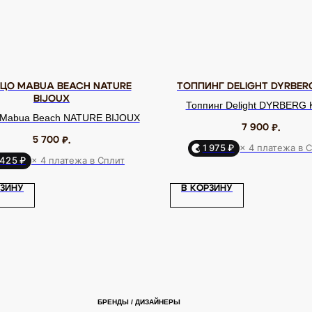
ЦО MABUA BEACH NATURE
ТОППИНГ DELIGHT DYRBER
BIJOUX
Топпинг Delight DYRBERG
 Mabua Beach NATURE BIJOUX
7 900
₽.
5 700
₽.
1 975 ₽
× 4 платежа в 
 425 ₽
× 4 платежа в Сплит
БРЕНДЫ / ДИЗАЙНЕРЫ
ДЛ
РЗИНУ
В КОРЗИНУ
Dyrberg Kern
Uvelina
Evita Peroni
До
Phillipe
Lamala & Lafea
Oliver Weber
Кл
Ferrandis
Rebecca
Zsiska
Celeste-G
О 
Nature Bijoux
Uno de 50
Tulsi Italy
По
Swarovski
Antura
Vidda
Па
Dansk
Shadis
ОГРНИП: 322246800154143
Согласие на рекламную рассылку