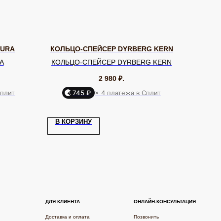
TURA
КОЛЬЦО-СПЕЙСЕР DYRBERG KERN
RA
КОЛЬЦО-СПЕЙСЕР DYRBERG KERN
2 980
₽.
Сплит
745 ₽
× 4 платежа в Сплит
Я КЛИЕНТА
ОНЛАЙН-КОНСУЛЬТАЦИЯ
В КОРЗИНУ
ставка и оплата
Позвонить
уб EQUIP
Telegram
бренде
WhatsApp
дарочный сертификат
Max
ртнерам
VK
фиденциальности
Разработка сайта