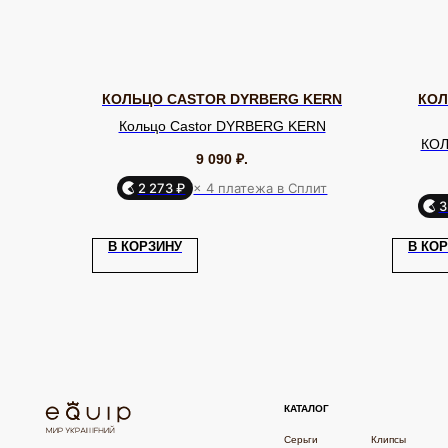
КОЛЬЦО CASTOR DYRBERG KERN
КОЛ
Кольцо Castor DYRBERG KERN
КОЛ
9 090
₽.
2 273 ₽
× 4 платежа в Сплит
3
КАТАЛОГ
В КОРЗИНУ
В КО
Серьги
Клипсы
Кольца
Броши
ЮВЕЛИРНАЯ БИЖУТЕРИЯ
МИРОВЫХ БРЕНДОВ
Браслеты
Цепочки
Колье
Аксессуары для волос
Подвески
Солнцезащитные очки
TELEGRAM
ВКОНТАКТЕ
PINTEREST
ИП Калайчук А.А
ИНН: 246200316268
Согласие об обработке персональных данных «Ян
© EQUIP 2025