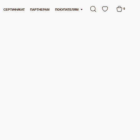
ЕСПЛАТНАЯ ДОСТАВКА ОТ 15 000 РУБЛЕЙ
БЕСПЛАТНАЯ ДОСТАВКА ОТ 15 0
0
АРТНЕРАМ
ПОКУПАТЕЛЯМ