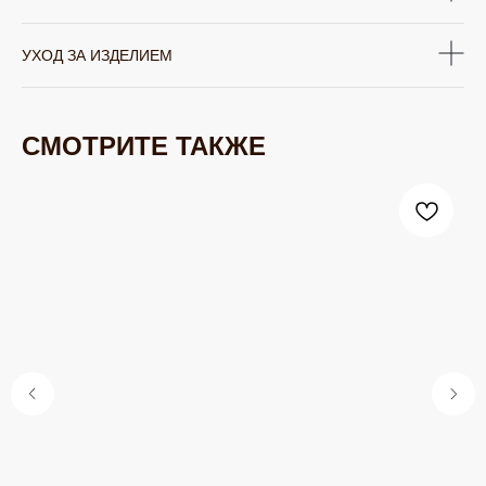
УХОД ЗА ИЗДЕЛИЕМ
СМОТРИТЕ ТАКЖЕ
ЮВЕЛИРНАЯ БИЖУТЕРИЯ
TELEGRAM
ВКОНТАКТЕ
PINTEREST
МИРОВЫХ БРЕНДОВ
КАТАЛОГ
Серьги
Клипсы
Кольца
Броши
Браслеты
Цепочки
Колье
Аксессуары для волос
Подвески
Солнцезащитные очки