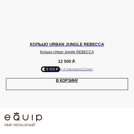
БРЕНДЫ / ДИЗАЙНЕРЫ
Dyrberg Kern
Nature Bijoux
Lamala & Lafea
Phillipe Ferrandis
Evita Peroni
Uno de 50
Rebecca
Uvelina
Celeste-G
Oliver Weber
Zsiska
Antura
Swarovski
Tulsi Italy
Vidda
Dansk
Shadis
КОЛЬЦО URBAN JUNGLE REBECCA
ДЛЯ КЛИЕНТА
ОНЛАЙН-КОНСУЛЬТАЦИЯ
Кольцо Urban Jungle REBECCA
О бренде
Позвонить
12 500
₽.
Клуб EQUIP
WhatsApp
Доставка и оплата
Telegram
3 125 ₽
× 4 платежа в Сплит
Подарочный сертификат
Max
Партнерам
VK
В КОРЗИНУ
ИП Калайчук А.А
ИНН: 246200316268
Договор оферты
ОГРНИП: 322246800154143
Политика конфиденциальности
Согласие на рекламную рассылку
Согласие на обработку персональных данных
Согласие об обработке персональных данных «Яндекс Метрика»
© EQUIP 2025
Разработка сайта