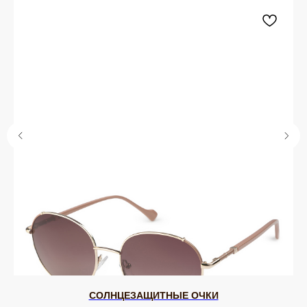
ЮВЕЛИРНАЯ БИЖУТЕРИЯ
TELEGRAM
ВКОНТАКТЕ
PINTEREST
МИРОВЫХ БРЕНДОВ
КАТАЛОГ
Серьги
Клипсы
Кольца
Броши
Браслеты
Цепочки
Колье
Аксессуары для волос
Подвески
Солнцезащитные очки
БРЕНДЫ / ДИЗАЙНЕРЫ
Dyrberg Kern
Nature Bijoux
Lamala & Lafea
Phillipe Ferrandis
Evita Peroni
Uno de 50
Rebecca
Uvelina
Celeste-G
Oliver Weber
Zsiska
Antura
Swarovski
Tulsi Italy
Vidda
Dansk
Shadis
ДЛЯ КЛИЕНТА
ОНЛАЙН-КОНСУЛЬТАЦИЯ
О бренде
Позвонить
Клуб EQUIP
WhatsApp
СОЛНЦЕЗАЩИТНЫЕ ОЧКИ
Доставка и оплата
Telegram