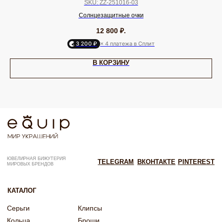
SKU:
ZZ-251016-03
Подарочный сертификат
Max
Партнерам
VK
Солнцезащитные очки
12 800
₽.
ИП Калайчук А.А
3 200 ₽
× 4 платежа в Сплит
ИНН: 246200316268
Договор оферты
ОГРНИП: 322246800154143
Политика конфиденциальности
В КОРЗИНУ
Согласие на рекламную рассылку
Согласие на обработку персональных данных
Согласие об обработке персональных данных «Яндекс Метрика»
© EQUIP 2025
Разработка сайта