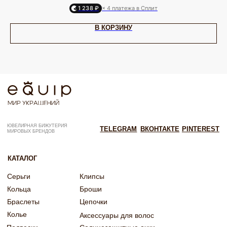
1 238 ₽
× 4 платежа в Сплит
ИП Калайчук А.А
ИНН: 246200316268
Договор оферты
В КОРЗИНУ
ОГРНИП: 322246800154143
Политика конфиденциальности
Согласие на рекламную рассылку
Согласие на обработку персональных данных
Согласие об обработке персональных данных «Яндекс Метрика»
© EQUIP 2025
Разработка сайта