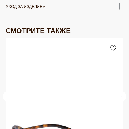
УХОД ЗА ИЗДЕЛИЕМ
СМОТРИТЕ ТАКЖЕ
ЮВЕЛИРНАЯ БИЖУТЕРИЯ
TELEGRAM
ВКОНТАКТЕ
PINTEREST
МИРОВЫХ БРЕНДОВ
КАТАЛОГ
Серьги
Клипсы
Кольца
Броши
Браслеты
Цепочки
Колье
Аксессуары для волос
Подвески
Солнцезащитные очки
БРЕНДЫ / ДИЗАЙНЕРЫ
Dyrberg Kern
Nature Bijoux
Lamala & Lafea
Phillipe Ferrandis
Evita Peroni
Uno de 50
Rebecca
Uvelina
Celeste-G
Oliver Weber
Zsiska
Antura
Swarovski
Tulsi Italy
Vidda
Dansk
Shadis